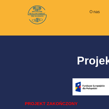
treści
O nas
Proje
PROJEKT ZAKOŃCZONY