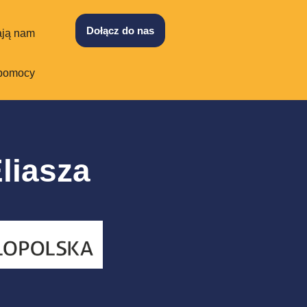
Dołącz do nas
ją nam
 pomocy
liasza