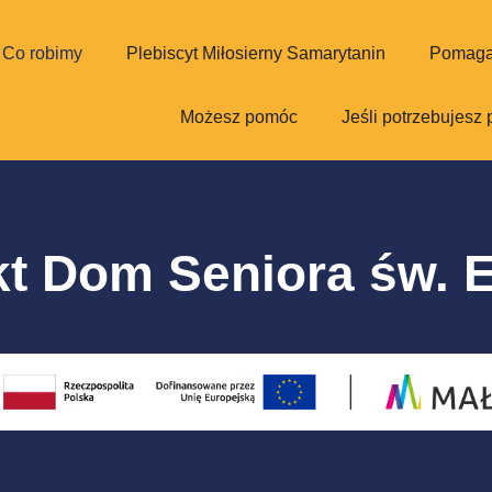
Co robimy
Plebiscyt Miłosierny Samarytanin
Pomaga
Możesz pomóc
Jeśli potrzebujesz
kt Dom Seniora św. E